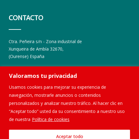
CONTACTO
Ctra. Peñeira s/n - Zona industrial de
Xunqueira de Ambía 32670,
(Ourense) España
988 436 362
Valoramos tu privacidad
686 478 229
679 734 214
Usamos cookies para mejorar su experiencia de
decoracioncarloscid@hotmail.com
navegación, mostrarle anuncios o contenidos
personalizados y analizar nuestro tráfico. Al hacer clic en
“Aceptar todo” usted da su consentimiento a nuestro uso
de nuestra
Política de cookies
© Copyright 2025 Decoración Carlos Cid S.L. |
Aviso legal y
Aceptar todo